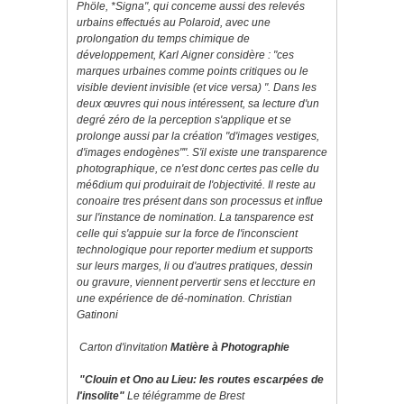
Phöle, *Signa", qui conceme aussi des relevés
urbains effectués au Polaroid, avec une
prolongation du temps chimique de
développement, Karl Aigner considère : "ces
marques urbaines comme points critiques ou le
visible devient invisible (et vice versa) ". Dans les
deux œuvres qui nous intéressent, sa lecture d'un
degré zéro de la perception s'applique et se
prolonge aussi par la création "d'images vestiges,
d'images endogènes"". S'il existe une transparence
photographique, ce n'est donc certes pas celle du
mé6dium qui produirait de I'objectivité. Il reste au
conoaire tres présent dans son processus et influe
sur l'instance de nomination. La tansparence est
celle qui s'appuie sur la force de l'inconscient
technologique pour reporter medium et supports
sur leurs marges, li ou d'autres pratiques, dessin
ou gravure, viennent pervertir sens et leccture en
une expérience de dé-nomination. Christian
Gatinoni
Carton d'invitation
Matière à Photographie
"Clouin et Ono au Lieu: les routes escarpées de
l'insolite"
Le télégramme de Brest