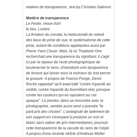
matiere de transparence , text by Christian Gatinoni
Matière de transparence
Le Festin, revue d'art
le lieu, Lorient
La froideur du constat, la meticulosité du relevé
des lieux de prise de vue, le systématisme de cette
prise, autant de conditions appliquées aussi par
Pierre-Yves Clouin. Mais, là où Thadashi Ono
recherchait une transparence du signifiant, il s'agit
ici par la rigueur de I'acte photographique de
bouleverser le sens, d'introduire une tansparence
de lecture qui laisse sous la noirceur du trait percer
la gravure. A propos de Francis Ponge, Denis
Roche rappelait" qu'il avait lutté "contre I'opacité du
visible, contre I'opacité du fourmillant réel, presque
contre les couleurs qui en rajoutent sur cet
opaque". Le peintre, dans sa rencontre avec la
photographie, semble aussi venir y prendre "le
parti pris des choses". L’ambigruté de taitement de
son support en s'exergant à produire un noir et
blanc sans valeur de gris intermediaires, poursuit
cette transparence de la vacuite du sens de l'objet.
A propos d'une récente sé6rie d'Andreas Müller