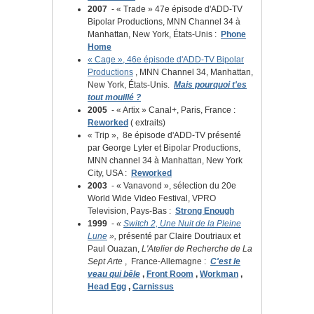
2007
- « Trade » 47e épisode d'ADD-TV
Bipolar Productions, MNN Channel 34 à
Manhattan, New York, États-Unis :
Phone
Home
« Cage », 46e épisode d'ADD-TV Bipolar
Productions
, MNN Channel 34, Manhattan,
New York, États-Unis.
Mais pourquoi t'es
tout
mouillé ?
2005
- « Artix » Canal+, Paris, France :
Reworked
(
extraits)
«
Trip
»,
8e épisode d'ADD-TV présenté
par George Lyter et Bipolar Productions,
MNN channel 34 à Manhattan, New York
City, USA :
Reworked
2003
- « Vanavond », sélection du 20e
World Wide Video Festival, VPRO
Television, Pays-Bas :
Strong Enough
1999
-
«
Switch 2, Une Nuit de la Pleine
Lune
»,
présenté par Claire Doutriaux et
Paul Ouazan,
L'Atelier de Recherche de La
Sept Arte
,
France-Allemagne :
C'est le
veau qui bêle
,
Front Room
,
Workman
,
Head Egg
,
Carnissus