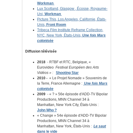
Workman
Lux Scotland,
Glasgow
, Écosse, Royaume-
Uni,
Workman
Picture This, Los Angeles, Californie, États-
Unis,
Front Room
Tribeca Film Institute Reframe Collection,
NYC, New York, États-Unis,
Une fois
Mars
colonisée
Diffusion télévisée
2018
- RTBF et RTC, Belgique, «
Eurovideo
Festival Européen des Arts
Vidéos » :
Shooting Star
2010 -
« Le Projet Nomade » Souvenirs de
la Terre, France Allemagne :
Une fois Mars
colonisée
2009
- « ? » 56e épisode d'ADD-TV Bipolar
Productions, MNN Channel 34 à
Manhattan, New York City, États-Unis :
John Who ?
« Change » 54e épisode d'ADD-TV Bipolar
Productions, MNN Channel 34 à
Manhattan, New York, États-Unis :
Le saut
dans le vide