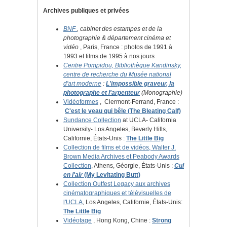
Archives publiques et privées
BNF
, cabinet des estampes et de la
photographie & département cinéma et
vidéo
, Paris, France : photos de 1991 à
1993 et ​​films de 1995 à nos jours
Centre Pompidou, Bibliothèque Kandinsky,
centre de recherche du Musée national
d'art moderne
:
L'impossible graveur, la
photographe et l'arpenteur
(Monographie)
Vidéoformes
,
Clermont-Ferrand, France :
C'est le veau qui bêle (The Bleating Calf)
Sundance
Collection
at UCLA- California
University- Los Angeles, Beverly Hills,
Californie, États-Unis :
The Little Big
Collection de films et de vidéos,
Walter J.
Brown Media Archives et Peabody Awards
Collection
, Athens, Géorgie, États-Unis :
Cul
en l'air
(My Levitating Butt)
Collection Outfest Legacy aux archives
cinématographiques et télévisuelles de
l'UCLA
, Los Angeles, Californie, États-Unis:
The Little Big
Vidéotage
, Hong Kong, Chine :
Strong