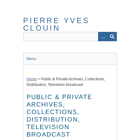
Skip
to
main
PIERRE YVES
content
CLOUIN
Menu
Home
>
Public & Private Archives, Collections,
Distribution, Television broadcast
PUBLIC & PRIVATE
ARCHIVES,
COLLECTIONS,
DISTRIBUTION,
TELEVISION
BROADCAST