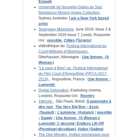
Enough
Université de Nouvelle-Galles du Sud,
Reeldance Moving Image Collection
,
Sydney, Australie:
I am a New York based
artist
Soanyway Magazine,
June 2019- Issue 3 &
September 2020 Issue 7, Leeds, Royaume-
Uni :
possible
,
Cibles
(Targets)
vidéothèque du
Festival International du
Court-Métrage d'Oberhausen,
Oberhausen, Allemagne :
Une femme,
(A
Woman,)
"La cave à films" au
Festival International
du Film Court d'Angoulême (FIFCA 2017-
2019)
,
Angoulême, France :
Une femme, ;
Lumenité
Digital Detonation,
Exploding cinema,
Londres, Royaume-Uni :
Reentry
1Minuto
,
São Paulo, Brésil:
S'apprendre à
dire non
;
The Very Big Boy
;
Assis
(Seated)
;
L'automne
(Autumn)
;
possible
;
Supply
;
Une femme,
(A Woman,)
;
Lumenité;
C dessiné;
Endless
Lift-Off
(Perpétuel décollage)
,
Voiles
(Sailing)
The One Minutes,
Institut néerlandais pour