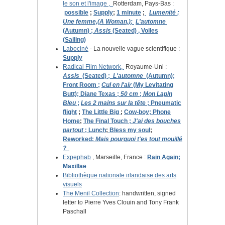
le son et l'image
,
Rotterdam, Pays-Bas :
possible
;
Supply
;
1 minute
;
Lumenité
;
Une femme,
(A Woman,)
;
L'automne
(Autumn)
;
Assis
(Seated)
, Voiles
(Sailing)
Labociné
- La nouvelle vague scientifique :
Supply
Radical Film Network,
Royaume-Uni :
Assis
(Seated)
;
L'automne
(Autumn)
;
Front Room ;
Cul en l'air
(My Levitating
Butt)
; Diane Texas ;
50 cm
;
Mon Lapin
Bleu
;
Les 2 mains sur la tête
;
Pneumatic
flight
;
The Little Big
;
Cow-boy;
Phone
Home
;
The Final Touch ;
J'ai des bouches
partout
; Lunch
;
Bless my soul
;
Reworked;
Mais pourquoi t'es tout mouillé
?
Expephab
, Marseille, France :
Rain Again;
Maxillae
Bibliothèque nationale irlandaise des arts
visuels
The Menil Collection
:
handwritten, signed
letter to Pierre Yves Clouin and Tony Frank
Paschall