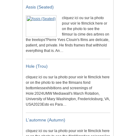
Assis (Seated)
cliquez ici ou sur la photo
pour voir le filmclick here or
on the photo to see the
filmsur la cime des arbres on
the treetops"Pierre Yves Clouin's films are delicate,
patient, and private. He finds frames that withhold
everything that is. An…
Hole (Trou)
cliquez ici ou sur la photo pour voir le filmclick here
or on the photo to see the filmsans fond
bottomlessexhibitions and screenings of
Hole:2024UMW Mediawall's March Rotation,
University of Mary Washington, Fredericksburg, VA,
USA2023Esto es Para…
L'automne (Autumn)
cliquez ici ou sur la photo pour voir le filmclick here