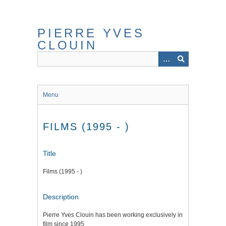
Skip
to
main
PIERRE YVES
content
CLOUIN
Menu
FILMS (1995 - )
Title
Films (1995 - )
Description
Pierre Yves Clouin has been working exclusively in
film since 1995