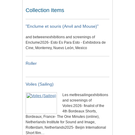
Collection Items
"Enclume et souris (Anvil and Mouse)"
and betweenexhibitions and screenings of
Enclume2026- Esto Es Para Esto - Exhibidora de
Cine, Monterrey, Nuevo León, Mexico
Roller
Voiles (Sailing)
Les mettresailingexhibitions
and screenings of
Voiles:2026- finalist of the
4th Bordeaux Shorts,
Bordeaux, France- The One Minutes (online),
Netherlands Institute for Sound and Image,
Rotterdam, Netherlands2025- Beijin International
Short film…