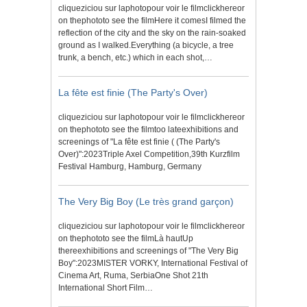
cliqueziciou sur laphotopour voir le filmclickhereor
on thephototo see the filmHere it comesI filmed the
reflection of the city and the sky on the rain-soaked
ground as I walked.Everything (a bicycle, a tree
trunk, a bench, etc.) which in each shot,…
La fête est finie (The Party's Over)
cliqueziciou sur laphotopour voir le filmclickhereor
on thephototo see the filmtoo lateexhibitions and
screenings of "La fête est finie ( (The Party's
Over)":2023Triple Axel Competition,39th Kurzfilm
Festival Hamburg, Hamburg, Germany
The Very Big Boy (Le très grand garçon)
cliqueziciou sur laphotopour voir le filmclickhereor
on thephototo see the filmLà hautUp
thereexhibitions and screenings of "The Very Big
Boy":2023MISTER VORKY, International Festival of
Cinema Art, Ruma, SerbiaOne Shot 21th
International Short Film…