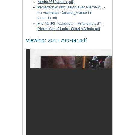
Artstar2010carton.pdf
Projection et discussion avec Pierre-Yv...-
La France au Canada_France in
Canada.pdf
File #1498- “Calendar -- Artengine.pdf” ·
Pierre Yves Clouin · Omeka Admin.pdf
Viewing: 2011-ArtStar.pdf