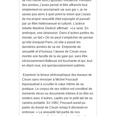
de moi même dont j’ignorais l’existence. Pendant
des années, j’avais pensé m’être affranchi tout
simplement en proclamant «je suis gai »; je ne
savais pas alors à quel point la vision que j’avais
de ma propre sexualité était expurgée et passait
par un filtre hétérosexuel et culturel. L’actrice
rebelle Marlène Dietrich affirmait : «Le sexe. En
amérique, une obsession. Dans d’autres parties du
monde, un fait.» On ne peut s’empêcher de penser
qu’elle évoquait Paris, où elle a passé les
dernières années de sa vie. Empreinte de
sexualité et d’humour, l’œuvre de Clouin nous
montre une facette de la vie gaie qui, sans être
nécessairement flatteuse est touchante et qui, tout
en étant crue, est spectaculairement sublime.
Examiner la teneur philosophique des travaux de
Clouin sans renvoyer à Michel Foucault
équivaudrait à occulter le cœur même de sa
pratique. Le corpus de ses vidéos est constitué de
moments vécus ou documents intimes d’un être en
relation avec d’autres, captés par le petit œil de sa
caméra portable. En 1982, Foucault aurait pu
parler du travail de Clouin lorsqu’il déclarait en
entrevue: « La sexualité fait partie de nos