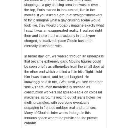
stopping at a gay cruising area that was so over-
the-top, Paris started to look unreal, like in the
movies. If you asked a group of straight filmmakers
to try to imagine what a gay cruising scene would
look like, they would probably imagine exactly what
I saw. It was an exaggerated reality: I realized right
then and there that I was actually in that hyper-
charged, sexualized space Clouin has been
eternally fascinated with.
In broad daylight, we walked through an underpass
that became extremely dark. Moving figures could
be seen briefly as silhouettes from the small door at
the other end which emitted a little bit of light. I told
him I was scared, and he just laughed. He
knowingly said to me, «Wait until you see the other
side.» There, men theoretically dressed as
construction workers sat spread-eagle on colossal
machines, scrotums oozing out of jeans holes like
melting candles, with everyone eventually
engaging in frenetic outdoor oral and anal sex.
Many of Clouin’s later works indulge in this
tenuous space where the public and the private
cohabit.