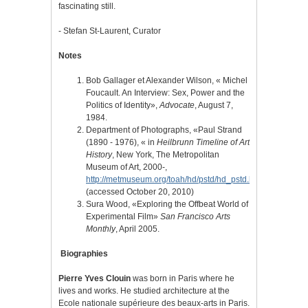
fascinating still.
- Stefan St-Laurent, Curator
Notes
Bob Gallager et Alexander Wilson, « Michel
Foucault. An Interview: Sex, Power and the
Politics of Identity»,
Advocate
, August 7,
1984.
Department of Photographs, «Paul Strand
(1890 - 1976), « in
Heilbrunn Timeline of Art
History
, New York, The Metropolitan
Museum of Art, 2000-,
http://metmuseum.org/toah/hd/pstd/hd_pstd.htm
(accessed October 20, 2010)
Sura Wood, «Exploring the Offbeat World of
Experimental Film»
San Francisco Arts
Monthly
, April 2005.
Biographies
Pierre Yves Clouin
was born in Paris where he
lives and works. He studied architecture at the
Ecole nationale supérieure des beaux-arts in Paris.