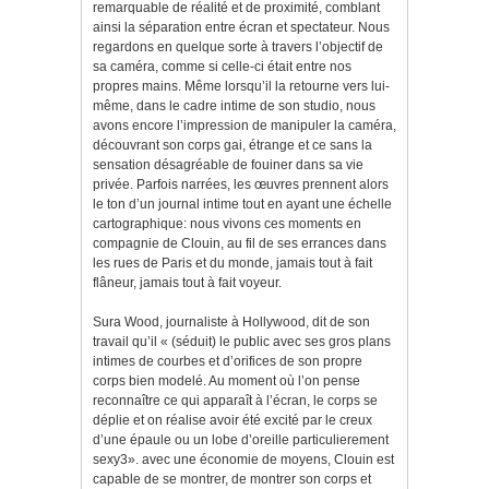
remarquable de réalité et de proximité, comblant
ainsi la séparation entre écran et spectateur. Nous
regardons en quelque sorte à travers l’objectif de
sa caméra, comme si celle-ci était entre nos
propres mains. Même lorsqu’il la retourne vers lui-
même, dans le cadre intime de son studio, nous
avons encore l’impression de manipuler la caméra,
découvrant son corps gai, étrange et ce sans la
sensation désagréable de fouiner dans sa vie
privée. Parfois narrées, les œuvres prennent alors
le ton d’un journal intime tout en ayant une échelle
cartographique: nous vivons ces moments en
compagnie de Clouin, au fil de ses errances dans
les rues de Paris et du monde, jamais tout à fait
flâneur, jamais tout à fait voyeur.
Sura Wood, journaliste à Hollywood, dit de son
travail qu’il « (séduit) le public avec ses gros plans
intimes de courbes et d’orifices de son propre
corps bien modelé. Au moment où l’on pense
reconnaître ce qui apparaît à l’écran, le corps se
déplie et on réalise avoir été excité par le creux
d’une épaule ou un lobe d’oreille particulierement
sexy3». avec une économie de moyens, Clouin est
capable de se montrer, de montrer son corps et