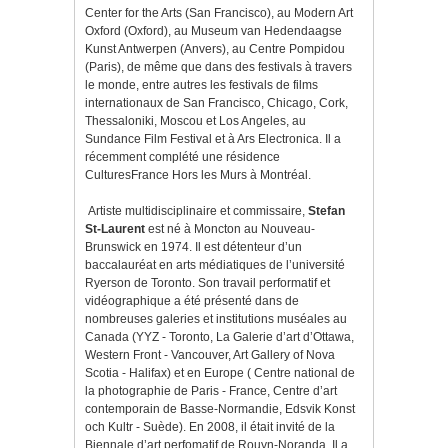
Center for the Arts (San Francisco), au Modern Art
Oxford (Oxford), au Museum van Hedendaagse
Kunst Antwerpen (Anvers), au Centre Pompidou
(Paris), de même que dans des festivals à travers
le monde, entre autres les festivals de films
internationaux de San Francisco, Chicago, Cork,
Thessaloniki, Moscou et Los Angeles, au
Sundance Film Festival et à Ars Electronica. Il a
récemment complété une résidence
CulturesFrance Hors les Murs à Montréal.
Artiste multidisciplinaire et commissaire,
Stefan
St-Laurent
est né à Moncton au Nouveau-
Brunswick en 1974. Il est détenteur d’un
baccalauréat en arts médiatiques de l’université
Ryerson de Toronto. Son travail performatif et
vidéographique a été présenté dans de
nombreuses galeries et institutions muséales au
Canada (YYZ - Toronto, La Galerie d’art d’Ottawa,
Western Front - Vancouver, Art Gallery of Nova
Scotia - Halifax) et en Europe ( Centre national de
la photographie de Paris - France, Centre d’art
contemporain de Basse-Normandie, Edsvik Konst
och Kultr - Suède). En 2008, il était invité de la
Biennale d’art perfomatif de Rouyn-Noranda. Il a