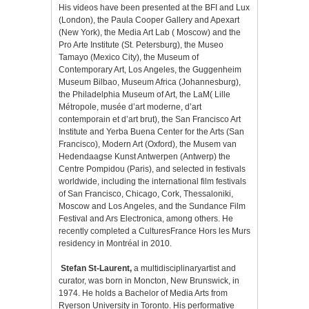
His videos have been presented at the BFI and Lux
(London), the Paula Cooper Gallery and Apexart
(New York), the Media Art Lab ( Moscow) and the
Pro Arte Institute (St. Petersburg), the Museo
Tamayo (Mexico City), the Museum of
Contemporary Art, Los Angeles, the Guggenheim
Museum Bilbao, Museum Africa (Johannesburg),
the Philadelphia Museum of Art, the LaM( Lille
Métropole, musée d’art moderne, d’art
contemporain et d’art brut), the San Francisco Art
Institute and Yerba Buena Center for the Arts (San
Francisco), Modern Art (Oxford), the Musem van
Hedendaagse Kunst Antwerpen (Antwerp) the
Centre Pompidou (Paris), and selected in festivals
worldwide, including the international film festivals
of San Francisco, Chicago, Cork, Thessaloniki,
Moscow and Los Angeles, and the Sundance Film
Festival and Ars Electronica, among others. He
recently completed a CulturesFrance Hors les Murs
residency in Montréal in 2010.
Stefan St-Laurent,
a multidisciplinaryartist and
curator, was born in Moncton, New Brunswick, in
1974. He holds a Bachelor of Media Arts from
Ryerson University in Toronto. His performative