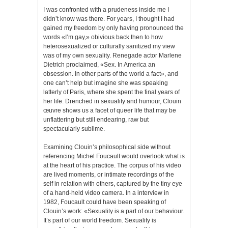
I was confronted with a prudeness inside me I
didn’t know was there. For years, I thought I had
gained my freedom by only having pronounced the
words «I’m gay,» obivious back then to how
heterosexualized or culturally sanitized my view
was of my own sexuality. Renegade actor Marlene
Dietrich proclaimed, «Sex. In America an
obsession. In other parts of the world a fact», and
one can’t help but imagine she was speaking
latterly of Paris, where she spent the final years of
her life. Drenched in sexuality and humour, Clouin
œuvre shows us a facet of queer life that may be
unflattering but still endearing, raw but
spectacularly sublime.
Examining Clouin’s philosophical side without
referencing Michel Foucault would overlook what is
at the heart of his practice. The corpus of his video
are lived moments, or intimate recordings of the
self in relation with others, captured by the tiny eye
of a hand-held video camera. In a interview in
1982, Foucault could have been speaking of
Clouin’s work: «Sexuality is a part of our behaviour.
It’s part of our world freedom. Sexuality is