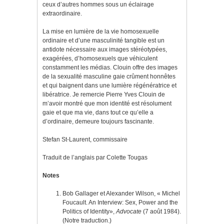
ceux d’autres hommes sous un éclairage
extraordinaire.
La mise en lumière de la vie homosexuelle
ordinaire et d’une masculinité tangible est un
antidote nécessaire aux images stéréotypées,
exagérées, d’homosexuels que véhiculent
constamment les médias. Clouin offre des images
de la sexualité masculine gaie crûment honnêtes
et qui baignent dans une lumière régénératrice et
libératrice. Je remercie Pierre Yves Clouin de
m’avoir montré que mon identité est résolument
gaie et que ma vie, dans tout ce qu’elle a
d’ordinaire, demeure toujours fascinante.
Stefan St-Laurent, commissaire
Traduit de l’anglais par Colette Tougas
Notes
Bob Gallager et Alexander Wilson, « Michel
Foucault. An Interview: Sex, Power and the
Politics of Identity»,
Advocate
(7 août 1984).
(Notre traduction.)