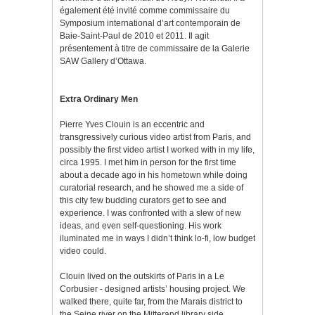
également été invité comme commissaire du
Symposium international d’art contemporain de
Baie-Saint-Paul de 2010 et 2011. Il agit
présentement à titre de commissaire de la Galerie
SAW Gallery d’Ottawa.
Extra Ordinary Men
Pierre Yves Clouin is an eccentric and
transgressively curious video artist from Paris, and
possibly the first video artist I worked with in my life,
circa 1995. I met him in person for the first time
about a decade ago in his hometown while doing
curatorial research, and he showed me a side of
this city few budding curators get to see and
experience. I was confronted with a slew of new
ideas, and even self-questioning. His work
iluminated me in ways I didn’t think lo-fi, low budget
video could.
Clouin lived on the outskirts of Paris in a Le
Corbusier - designed artists’ housing project. We
walked there, quite far, from the Marais district to
the Seine river on the Mitterand library side,