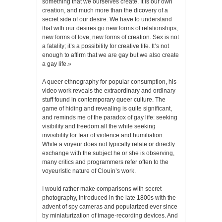
something that we ourselves create. It is our own
creation, and much more than the dicovery of a
secret side of our desire. We have to understand
that with our desires go new forms of relationships,
new forms of love, new forms of creation. Sex is not
a fatality; it’s a possibility for creative life. It’s not
enough to affirm that we are gay but we also create
a gay life.»
A queer ethnography for popular consumption, his
video work reveals the extraordinary and ordinary
stuff found in contemporary queer culture. The
game of hiding and revealing is quite significant,
and reminds me of the paradox of gay life: seeking
visibility and freedom all the while seeking
invisibility for fear of violence and humiliation.
While a voyeur does not typically relate or directly
exchange with the subject he or she is observing,
many critics and programmers refer often to the
voyeuristic nature of Clouin’s work.
I would rather make comparisons with secret
photography, introduced in the late 1800s with the
advent of spy cameras and popularized ever since
by miniaturization of image-recording devices. And