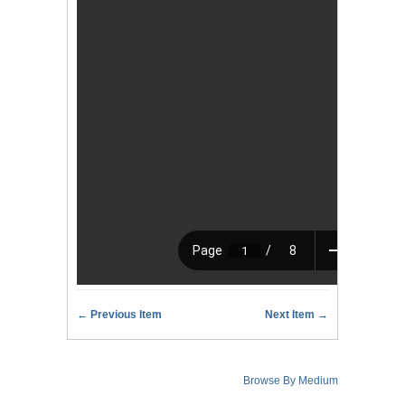
← Previous Item
Next Item →
Browse By Medium