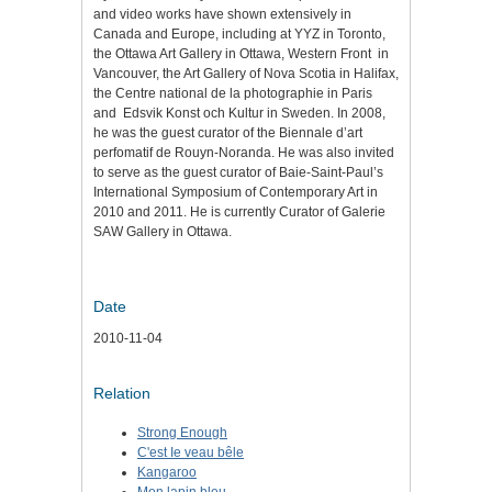
and video works have shown extensively in
Canada and Europe, including at YYZ in Toronto,
the Ottawa Art Gallery in Ottawa, Western Front
in
Vancouver, the Art Gallery of Nova Scotia in Halifax,
the Centre national de la photographie in Paris
and
Edsvik Konst och Kultur in Sweden. In 2008,
he was the guest curator of the Biennale d’art
perfomatif de Rouyn-Noranda. He was also invited
to serve as the guest curator of Baie-Saint-Paul’s
International Symposium of Contemporary Art in
2010 and 2011. He is currently Curator of Galerie
SAW Gallery in Ottawa.
Date
2010-11-04
Relation
Strong Enough
C'est Ie veau bêle
Kangaroo
Mon lapin bleu