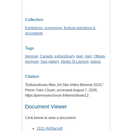
Collection
Exhibitions, screenings, festival selections &
documents
Tags
biennial
,
Canada
,
extraodinary
,
man
,
men
,
Ottawa
,
program
,
Saw gallery
,
Stefan St Laurent
,
videos
Citation
“Extraordinary Men, Art Star Video Biennal 2010,”
Pierre Yves Clouin
, accessed August 7, 2026,
https://pierreyvesclouin.fr/items/show/12
.
Document Viewer
Click below to view a document.
2011-ArtStar.pdf