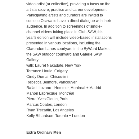
video artist (or collective), providing a focus on the
artist’s œuvre, practice and career development.
Participating artists and curators are invited to
come to Ottawa to have a direct dialogue with their
audience. In addition to screenings of single-
channel videos taking place in Club SAW, this
year's edition will include video-based installations
presented in various locations, including the
Clarendon Lanes courtyard in the ByWard Market,
the SAW outdoor courtyard and Galerie SAW
Gallery.
with: Laurel Nakadate, New York
Terrance Houle, Calgary
Cindy Dumai, Chicoutimi
Rebecca Belmore, Vancouver
Rafael Lozano - Hemmer, Montréal + Madrid
Manon Labrecque, Montréal
Pierre Yves Clouin, Paris
Marcus Coates, London
Ryan Trecartin, Los Angeles
Kelly Rihardson, Toronto + London
Extra Ordinary Men