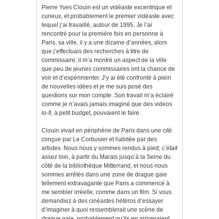
Pierre Yves Clouin est un vidéaste excentrique et
curieux, et probablement le premier vidéaste avec
lequel j’ai travaillé, autour de 1995. Je l’ai
rencontré pour la première fois en personne à
Paris, sa ville, il y a une dizaine d’années, alors
que j’effectuais des recherches à titre de
commissaire; il m’a montré un aspect de la ville
que peu de jeunes commissaires ont la chance de
voir et d’expérimenter. J’y ai été confronté à plein
de nouvelles idées et je me suis posé des
questions sur mon compte. Son travail m’a éclairé
comme je n’avais jamais imaginé que des videos
lo-fi,
à petit budget, pouvaient le faire.
Clouin vivait en périphérie de Paris dans une cité
conçue par Le Corbusier et habitée par des
artistes. Nous nous y sommes rendus à pied; c’était
assez loin, à partir du Marais jusqu’à la Seine du
côté de la bibliothèque Mitterrand, et nous nous
sommes arrêtés dans une zone de drague gaie
tellement extravagante que Paris a commencé à
me sembler irréelle, comme dans un film. Si vous
demandiez à des cinéastes hétéros d’essayer
d’imaginer à quoi ressemblerait une scène de
drague gaie, probablement qu’ils en arriveraient