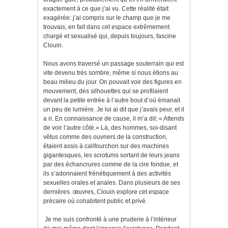
exactement à ce que j’ai vu. Cette réalité était
exagérée: j’ai compris sur le champ que je me
trouvais, en fait dans cet espace extrêmement
chargé et sexualisé qui, depuis toujours, fascine
Clouin.
Nous avons traversé un passage souterrain qui est
vite devenu très sombre, même si nous étions au
beau milieu du jour. On pouvait voir des figures en
mouvement, des silhouettes qui se profilaient
devant la petite entrée à l’autre bout d’où émanait
un peu de lumière. Je lui ai dit que j’avais peur, et il
a ri. En connaissance de cause, il m’a dit: « Attends
de voir l’autre côté.» Là, des hommes, soi-disant
vêtus comme des ouvriers de la construction,
étaient assis à califourchon sur des machines
gigantesques, les scrotums sortant de leurs jeans
par des échancrures comme de la cire fondue, et
ils s’adonnaient frénétiquement à des activités
sexuelles orales et anales. Dans plusieurs de ses
dernières œuvres, Clouin explore cet espace
précaire où cohabitent public et privé.
Je me suis confronté à une pruderie à l’intérieur