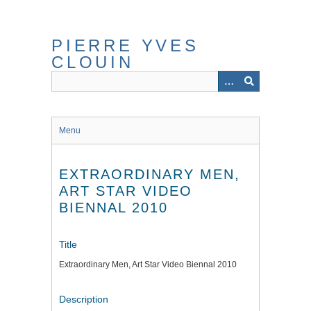
Skip
to
main
PIERRE YVES
content
CLOUIN
Menu
EXTRAORDINARY MEN,
ART STAR VIDEO
BIENNAL 2010
Title
Extraordinary Men, Art Star Video Biennal 2010
Description