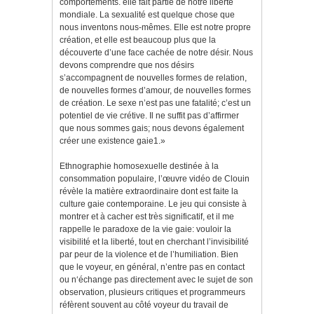
comportements. elle fait partie de notre liberté
mondiale. La sexualité est quelque chose que
nous inventons nous-mêmes. Elle est notre propre
création, et elle est beaucoup plus que la
découverte d’une face cachée de notre désir. Nous
devons comprendre que nos désirs
s’accompagnent de nouvelles formes de relation,
de nouvelles formes d’amour, de nouvelles formes
de création. Le sexe n’est pas une fatalité; c’est un
potentiel de vie crétive. Il ne suffit pas d’affirmer
que nous sommes gais; nous devons également
créer une existence gaie1.»
Ethnographie homosexuelle destinée à la
consommation populaire, l’œuvre vidéo de Clouin
révèle la matière extraordinaire dont est faite la
culture gaie contemporaine. Le jeu qui consiste à
montrer et à cacher est très significatif, et il me
rappelle le paradoxe de la vie gaie: vouloir la
visibilité et la liberté, tout en cherchant l’invisibilité
par peur de la violence et de l’humiliation. Bien
que le voyeur, en général, n’entre pas en contact
ou n‘échange pas directement avec le sujet de son
observation, plusieurs critiques et programmeurs
réfèrent souvent au côté voyeur du travail de