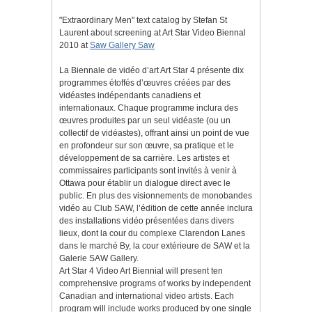
"Extraordinary Men" text catalog by Stefan St
Laurent about screening at Art Star Video Biennal
2010 at
Saw Gallery Saw
La Biennale de vidéo d’art Art Star 4 présente dix
programmes étoffés d’œuvres créées par des
vidéastes indépendants canadiens et
internationaux. Chaque programme inclura des
œuvres produites par un seul vidéaste (ou un
collectif de vidéastes), offrant ainsi un point de vue
en profondeur sur son œuvre, sa pratique et le
développement de sa carrière. Les artistes et
commissaires participants sont invités à venir à
Ottawa pour établir un dialogue direct avec le
public. En plus des visionnements de monobandes
vidéo au Club SAW, l’édition de cette année inclura
des installations vidéo présentées dans divers
lieux, dont la cour du complexe Clarendon Lanes
dans le marché By, la cour extérieure de SAW et la
Galerie SAW Gallery.
Art Star 4 Video Art Biennial will present ten
comprehensive programs of works by independent
Canadian and international video artists. Each
program will include works produced by one single