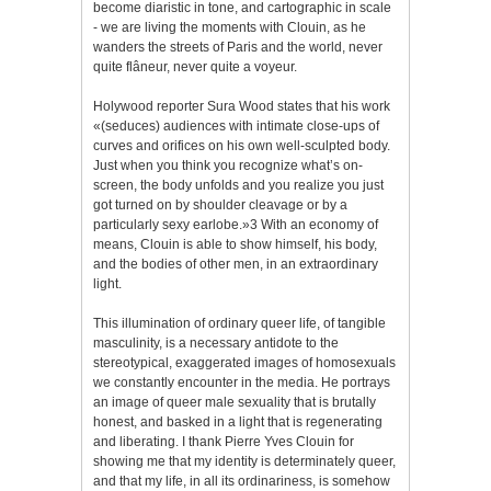
become diaristic in tone, and cartographic in scale
- we are living the moments with Clouin, as he
wanders the streets of Paris and the world, never
quite flâneur, never quite a voyeur.
Holywood reporter Sura Wood states that his work
«(seduces) audiences with intimate close-ups of
curves and orifices on his own well-sculpted body.
Just when you think you recognize what’s on-
screen, the body unfolds and you realize you just
got turned on by shoulder cleavage or by a
particularly sexy earlobe.»3 With an economy of
means, Clouin is able to show himself, his body,
and the bodies of other men, in an extraordinary
light.
This illumination of ordinary queer life, of tangible
masculinity, is a necessary antidote to the
stereotypical, exaggerated images of homosexuals
we constantly encounter in the media. He portrays
an image of queer male sexuality that is brutally
honest, and basked in a light that is regenerating
and liberating. I thank Pierre Yves Clouin for
showing me that my identity is determinately queer,
and that my life, in all its ordinariness, is somehow