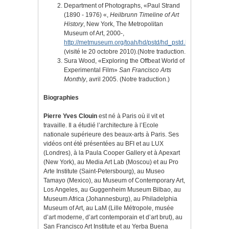
Department of Photographs, «Paul Strand
(1890 - 1976) «,
Heilbrunn Timeline of Art
History
, New York, The Metropolitan
Museum of Art, 2000-,
http://metmuseum.org/toah/hd/pstd/hd_pstd.htm
(visité le 20 octobre 2010).(Notre traduction.
Sura Wood, «Exploring the Offbeat World of
Experimental Film»
San Francisco Arts
Monthly
, avril 2005. (Notre traduction.)
Biographies
Pierre Yves Clouin
est né à Paris où il vit et
travaille. Il a étudié l’architecture à l’Ecole
nationale supérieure des beaux-arts à Paris. Ses
vidéos ont été présentées au BFI et au LUX
(Londres), à la Paula Cooper Gallery et à Apexart
(New York), au Media Art Lab (Moscou) et au Pro
Arte Institute (Saint-Petersbourg), au Museo
Tamayo (Mexico), au Museum of Contemporary Art,
Los Angeles, au Guggenheim Museum Bilbao, au
Museum Africa (Johannesburg), au Philadelphia
Museum of Art, au LaM (Lille Métropole, musée
d’art moderne, d’art contemporain et d’art brut), au
San Francisco Art Institute et au Yerba Buena