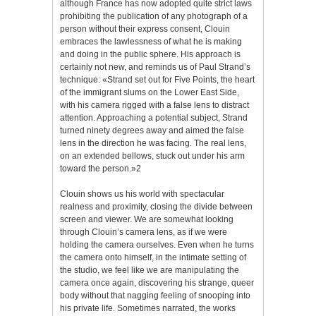
although France has now adopted quite strict laws
prohibiting the publication of any photograph of a
person without their express consent, Clouin
embraces the lawlessness of what he is making
and doing in the public sphere. His approach is
certainly not new, and reminds us of Paul Strand’s
technique: «Strand set out for Five Points, the heart
of the immigrant slums on the Lower East Side,
with his camera rigged with a false lens to distract
attention. Approaching a potential subject, Strand
turned ninety degrees away and aimed the false
lens in the direction he was facing. The real lens,
on an extended bellows, stuck out under his arm
toward the person.»2
Clouin shows us his world with spectacular
realness and proximity, closing the divide between
screen and viewer. We are somewhat looking
through Clouin’s camera lens, as if we were
holding the camera ourselves. Even when he turns
the camera onto himself, in the intimate setting of
the studio, we feel like we are manipulating the
camera once again, discovering his strange, queer
body without that nagging feeling of snooping into
his private life. Sometimes narrated, the works