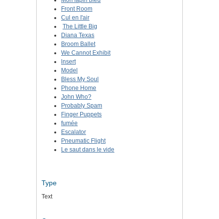
Front Room
Cul en I'air
The Little Big
Diana Texas
Broom Ballet
We Cannot Exhibit
lnsert
Model
Bless My Soul
Phone Home
John Who?
Probably Spam
Finger Puppets
fumée
Escalator
Pneumatic Flight
Le saut dans le vide
Type
Text